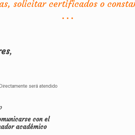
as, solicitar certificados o consta
res
,
m Directamente será atendido
p
omunicarse con el
nador académico