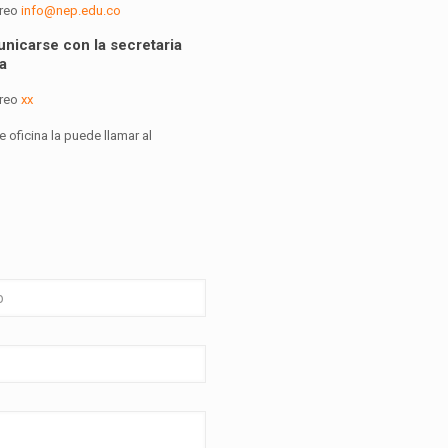
rreo
info@nep.edu.co
nicarse con la secretaria
a
rreo
xx
e oficina la puede llamar al