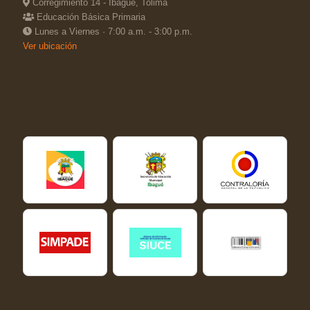
Corregimiento 14 - Ibagué, Tolima
Educación Básica Primaria
Lunes a Viernes · 7:00 a.m. - 3:00 p.m.
Ver ubicación