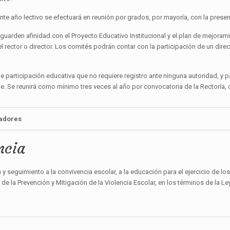
te año lectivo se efectuará en reunión por grados, por mayoría, con la presenc
guarden afinidad con el Proyecto Educativo Institucional y el plan de mejoram
 rector o director. Los comités podrán contar con la participación de un dire
 participación educativa que no requiere registro ante ninguna autoridad, y p
e. Se reunirá como mínimo tres veces al año por convocatoria de la Rectoría,
dadores
ncia
y seguimiento a la convivencia escolar, a la educación para el ejercicio de l
de la Prevención y Mitigación de la Violencia Escolar, en los términos de la L