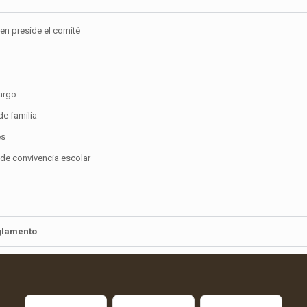
ien preside el comité
argo
de familia
es
 de convivencia escolar
eglamento