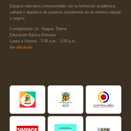
Espacio educativo comprometido con la formación académica,
cultural y deportiva de nuestros estudiantes en un entorno natural
y seguro.
Corregimiento 14 - Ibagué, Tolima
Educación Básica Primaria
Lunes a Viernes · 7:00 a.m. - 3:00 p.m.
Ver ubicación