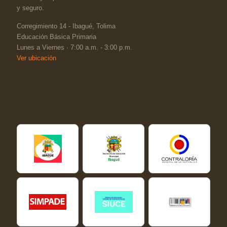
y seguro.
Corregimiento 14 - Ibagué, Tolima
Educación Básica Primaria
Lunes a Viernes · 7:00 a.m. - 3:00 p.m.
Ver ubicación