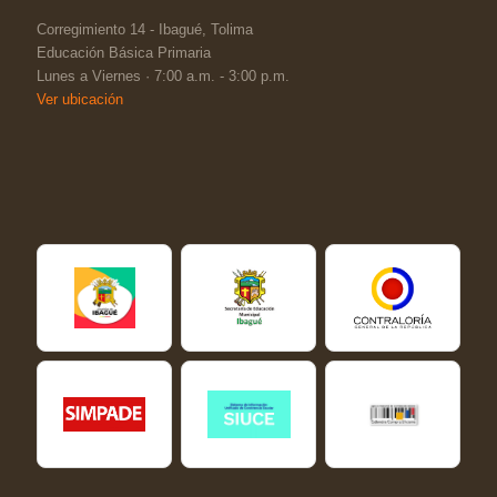
Corregimiento 14 - Ibagué, Tolima
Educación Básica Primaria
Lunes a Viernes · 7:00 a.m. - 3:00 p.m.
Ver ubicación